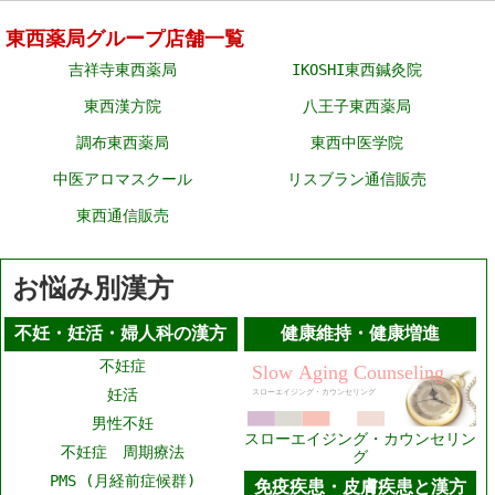
東西薬局グループ店舗一覧
吉祥寺東西薬局
IKOSHI東西鍼灸院
東西漢方院
八王子東西薬局
調布東西薬局
東西中医学院
中医アロマスクール
リスブラン通信販売
東西通信販売
お悩み別漢方
不妊・妊活・婦人科の漢方
健康維持・健康増進
不妊症
妊活
男性不妊
スローエイジング・カウンセリン
不妊症 周期療法
グ
PMS (月経前症候群)
免疫疾患・皮膚疾患と漢方