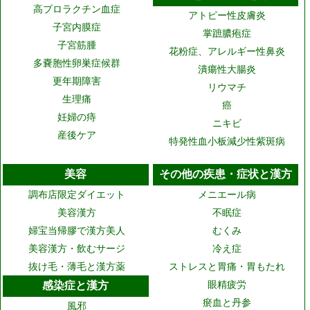
高プロラクチン血症
アトピー性皮膚炎
子宮内膜症
掌蹠膿疱症
子宮筋腫
花粉症、アレルギー性鼻炎
多嚢胞性卵巣症候群
潰瘍性大腸炎
更年期障害
リウマチ
生理痛
癌
妊婦の痔
ニキビ
産後ケア
特発性血小板減少性紫斑病
美容
その他の疾患・症状と漢方
調布店限定ダイエット
メニエール病
美容漢方
不眠症
婦宝当帰膠で漢方美人
むくみ
美容漢方・飲むサージ
冷え症
抜け毛・薄毛と漢方薬
ストレスと胃痛・胃もたれ
感染症と漢方
眼精疲労
瘀血と丹参
風邪