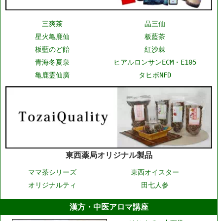
三爽茶
晶三仙
星火亀鹿仙
板藍茶
板藍のど飴
紅沙棘
青海冬夏泉
ヒアルロンサンECM・E105
亀鹿霊仙廣
タヒボNFD
東西薬局オリジナル製品
ママ茶シリーズ
東西オイスター
オリジナルティ
田七人参
漢方・中医アロマ講座