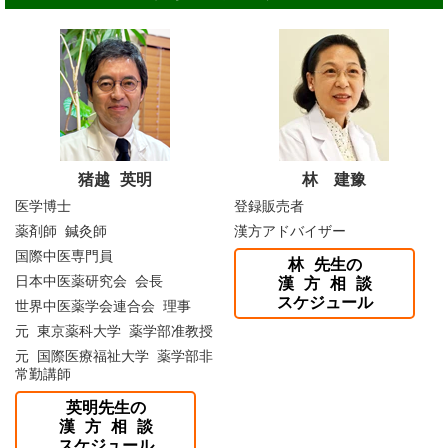
猪越 英明
林 建豫
医学博士
登録販売者
薬剤師 鍼灸師
漢方アドバイザー
国際中医専門員
林 先生の
日本中医薬研究会 会長
漢 方 相 談
スケジュール
世界中医薬学会連合会 理事
元 東京薬科大学 薬学部准教授
元 国際医療福祉大学 薬学部非
常勤講師
英明先生の
漢 方 相 談
スケジュール