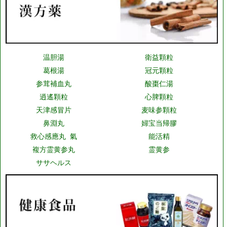
温胆湯
衛益顆粒
葛根湯
冠元顆粒
参茸補血丸
酸棗仁湯
逍遙顆粒
心脾顆粒
天津感冒片
麦味参顆粒
鼻淵丸
婦宝当帰膠
救心感應丸 氣
能活精
複方霊黄参丸
霊黄参
ササヘルス