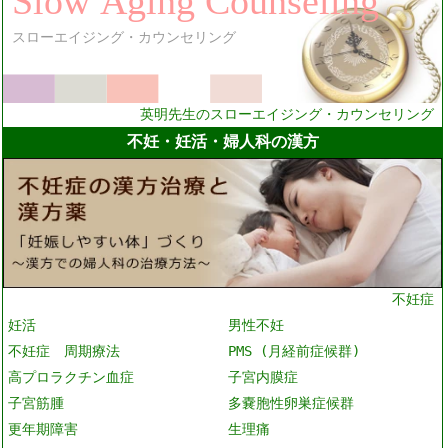
英明先生のスローエイジング・カウンセリング
不妊・妊活・婦人科の漢方
不妊症
妊活
男性不妊
不妊症 周期療法
PMS (月経前症候群)
高プロラクチン血症
子宮内膜症
子宮筋腫
多嚢胞性卵巣症候群
更年期障害
生理痛