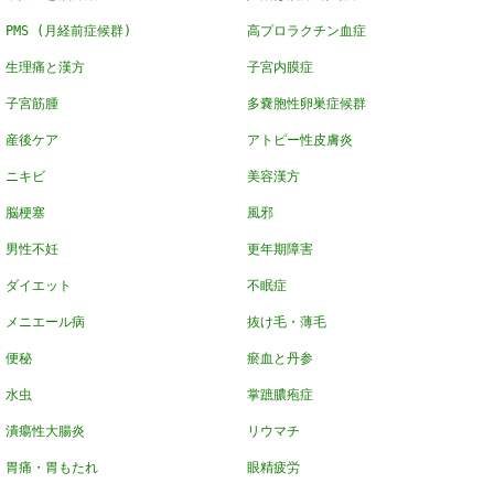
PMS (月経前症候群)
高プロラクチン血症
生理痛と漢方
子宮内膜症
子宮筋腫
多嚢胞性卵巣症候群
産後ケア
アトピー性皮膚炎
ニキビ
美容漢方
脳梗塞
風邪
男性不妊
更年期障害
ダイエット
不眠症
メニエール病
抜け毛・薄毛
便秘
瘀血と丹参
水虫
掌蹠膿疱症
潰瘍性大腸炎
リウマチ
胃痛・胃もたれ
眼精疲労