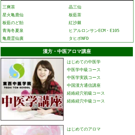
三爽茶
晶三仙
星火亀鹿仙
板藍茶
板藍のど飴
紅沙棘
青海冬夏泉
ヒアルロンサンECM・E105
亀鹿霊仙廣
タヒボNFD
漢方・中医アロマ講座
はじめての中医学
中医学中級コース
中医学実践コース
中国漢方通信講座
経絡経穴初級コース
経絡経穴中級コース
はじめてのアロマ