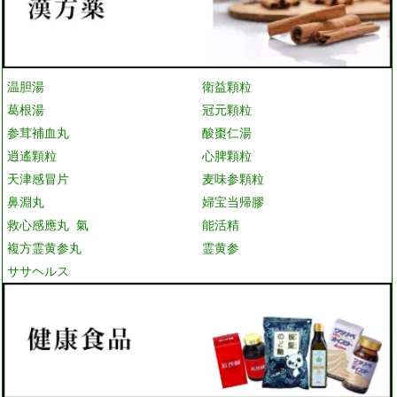
温胆湯
衛益顆粒
葛根湯
冠元顆粒
参茸補血丸
酸棗仁湯
逍遙顆粒
心脾顆粒
天津感冒片
麦味参顆粒
鼻淵丸
婦宝当帰膠
救心感應丸 氣
能活精
複方霊黄参丸
霊黄参
ササヘルス