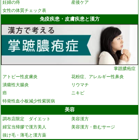
妊婦の痔
産後ケア
女性の体質チェック表
免疫疾患・皮膚疾患と漢方
掌蹠膿疱症
アトピー性皮膚炎
花粉症、アレルギー性鼻炎
潰瘍性大腸炎
リウマチ
癌
ニキビ
特発性血小板減少性紫斑病
美容
調布店限定 ダイエット
美容漢方
婦宝当帰膠で漢方美人
美容漢方・飲むサージ
抜け毛・薄毛と漢方薬