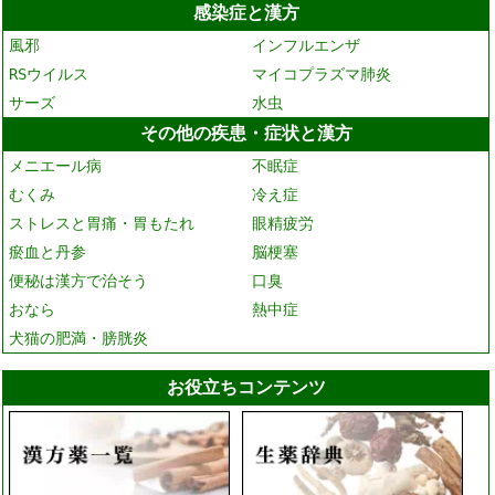
感染症と漢方
風邪
インフルエンザ
RSウイルス
マイコプラズマ肺炎
サーズ
水虫
その他の疾患・症状と漢方
メニエール病
不眠症
むくみ
冷え症
ストレスと胃痛・胃もたれ
眼精疲労
瘀血と丹参
脳梗塞
便秘は漢方で治そう
口臭
おなら
熱中症
犬猫の肥満・膀胱炎
お役立ちコンテンツ