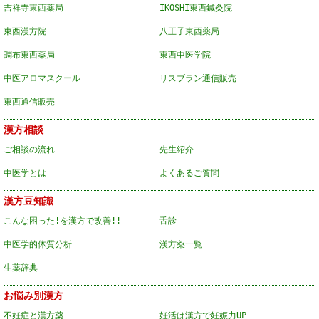
吉祥寺東西薬局
IKOSHI東西鍼灸院
東西漢方院
八王子東西薬局
調布東西薬局
東西中医学院
中医アロマスクール
リスブラン通信販売
東西通信販売
漢方相談
ご相談の流れ
先生紹介
中医学とは
よくあるご質問
漢方豆知識
こんな困った!を漢方で改善!!
舌診
中医学的体質分析
漢方薬一覧
生薬辞典
お悩み別漢方
不妊症と漢方薬
妊活は漢方で妊娠力UP