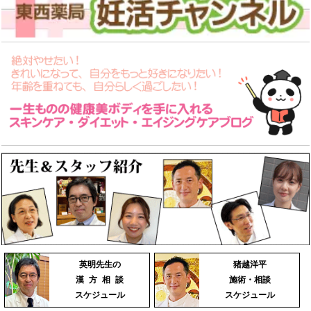
英明先生の
猪越洋平
漢 方 相 談
施術・相談
スケジュール
スケジュール