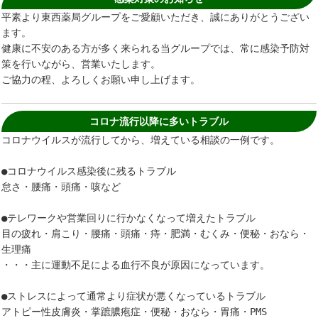
平素より東西薬局グループをご愛顧いただき、誠にありがとうござい
ます。
健康に不安のある方が多く来られる当グループでは、常に感染予防対
策を行いながら、営業いたします。
ご協力の程、よろしくお願い申し上げます。
コロナ流行以降に多いトラブル
コロナウイルスが流行してから、増えている相談の一例です。
●コロナウイルス感染後に残るトラブル
怠さ・腰痛・頭痛・咳など
●テレワークや営業回りに行かなくなって増えたトラブル
目の疲れ・肩こり・腰痛・頭痛・痔・肥満・むくみ・便秘・おなら・
生理痛
・・・主に運動不足による血行不良が原因になっています。
●ストレスによって通常より症状が悪くなっているトラブル
アトピー性皮膚炎・掌蹠膿疱症・便秘・おなら・胃痛・PMS