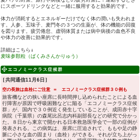
にスポーツドリンクなどと一緒に服用すると効果的です。
体力が消耗するとエネルギーだけでなく体の潤いも失われま
す。人参、五味子、麦門冬の３つの生薬が、体の機能の回復
を図ります。疲労倦怠、虚弱体質または病中病後の血色不良
や体力の改善に効果的です。
詳細はこちら↓
麦味参顆粒（ばくみさんかりゅう）
エコノミークラス症候群
[共同通信11月6日]
空の長旅は血栓にご注意 ＝ エコノミークラス症候群３０例も
旅客機などの狭い座席に長時間押し込められたことによる血
行障害が原因で呼吸困難などに陥る「エコノミークラス症候
群」が、国内で３０例近く発生していることが、成田赤十字
病院（千葉県）の森尾比呂志内科副部長などの研究で分かっ
た。８日から東京で開かれる日本救急医学会で一部の症例が
発表される。この病気は、座席に圧迫されて、ももや足の静
脈に小さな血の固まり（血栓）ができる。それが立ち上がっ