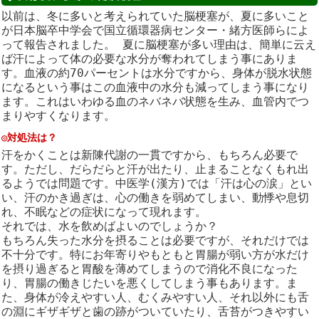
以前は、冬に多いと考えられていた脳梗塞が、夏に多いこと
が日本脳卒中学会で国立循環器病センター・緒方医師らによ
って報告されました。 夏に脳梗塞が多い理由は、簡単に云え
ば汗によって体の必要な水分が奪われてしまう事にありま
す。血液の約70パーセントは水分ですから、身体が脱水状態
になるという事はこの血液中の水分も減ってしまう事になり
ます。これはいわゆる血のネバネバ状態を生み、血管内でつ
まりやすくなります。
◎対処法は？
汗をかくことは新陳代謝の一貫ですから、もちろん必要で
す。ただし、だらだらと汗が出たり、止まることなくもれ出
るようでは問題です。中医学(漢方)では「汗は心の涙」とい
い、汗のかき過ぎは、心の働きを弱めてしまい、動悸や息切
れ、不眠などの症状になって現れます。
それでは、水を飲めばよいのでしょうか？
もちろん失った水分を摂ることは必要ですが、それだけでは
不十分です。特にお年寄りやもともと胃腸が弱い方が水だけ
を摂り過ぎると胃酸を薄めてしまうので消化不良になった
り、胃腸の働きじたいを悪くしてしまう事もあります。ま
た、身体が冷えやすい人、むくみやすい人、それ以外にも舌
の淵にギザギザと歯の跡がついていたり、舌苔がつきやすい