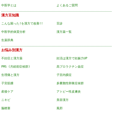
中医学とは
よくあるご質問
漢方豆知識
こんな困った!を漢方で改善!!
舌診
中医学的体質分析
漢方薬一覧
生薬辞典
お悩み別漢方
不妊症と漢方薬
妊活は漢方で妊娠力UP
PMS (月経前症候群)
高プロラクチン血症
生理痛と漢方
子宮内膜症
子宮筋腫
多嚢胞性卵巣症候群
産後ケア
アトピー性皮膚炎
ニキビ
美容漢方
脳梗塞
風邪