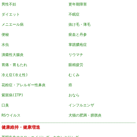
男性不妊
更年期障害
ダイエット
不眠症
メニエール病
抜け毛・薄毛
便秘
瘀血と丹参
水虫
掌蹠膿疱症
潰瘍性大腸炎
リウマチ
胃痛・胃もたれ
眼精疲労
冷え症(冷え性)
むくみ
花粉症・アレルギー性鼻炎
癌
紫斑病(ITP)
おなら
口臭
インフルエンザ
RSウイルス
犬猫の肥満・膀胱炎
健康維持・健康増進