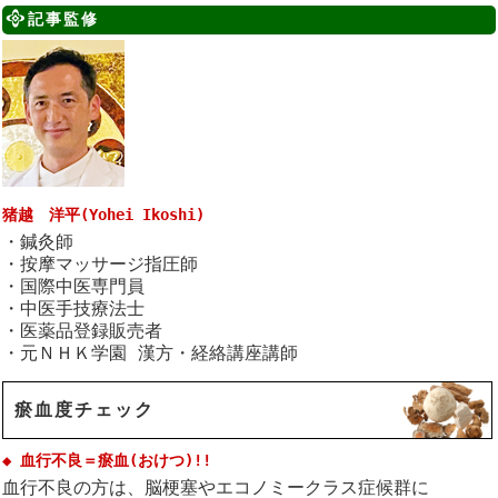
記事監修
猪越 洋平(Yohei Ikoshi)
・鍼灸師
・按摩マッサージ指圧師
・国際中医専門員
・中医手技療法士
・医薬品登録販売者
・元ＮＨＫ学園 漢方・経絡講座講師
瘀血度チェック
◆ 血行不良＝瘀血(おけつ)!!
血行不良の方は、脳梗塞やエコノミークラス症候群に