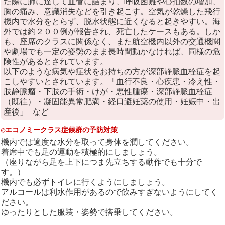
た際に肺に達して血管に詰まり、呼吸困難や心拍数の増加、
胸の痛み、意識消失などを引き起こす。空気が乾燥した飛行
機内で水分をとらず、脱水状態に近くなると起きやすい。海
外では約２００例が報告され、死亡したケースもある。しか
も、座席のクラスに関係なく、また航空機内以外の交通機関
や劇場でも一定の姿勢のまま長時間動かなければ、同様の危
険性があるとされています。
以下のような病気や症状をお持ちの方が深部静脈血栓症を起
こしやすいとされています。「血行不良・心疾患・冷え性・
肢静脈瘤・下肢の手術・けが・悪性腫瘍・深部静脈血栓症
（既往）・凝固能異常肥満・経口避妊薬の使用・妊娠中・出
産後」 など
◎エコノミークラス症候群の予防対策
機内では適度な水分を取って身体を潤してください。
着席中でも足の運動を積極的にしましょう。
（座りながら足を上下につま先立ちする動作でも十分で
す。）
機内でも必ずトイレに行くようにしましょう。
アルコールは利水作用があるので飲みすぎないようにしてく
ださい。
ゆったりとした服装・姿勢で搭乗してください。