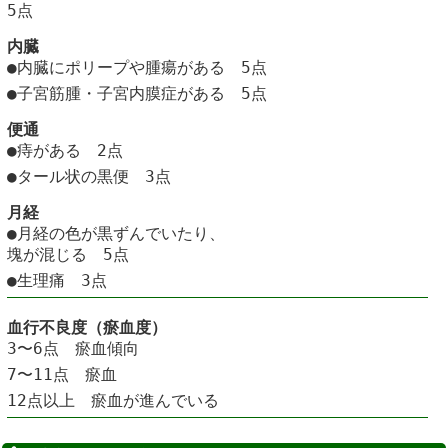
5点
内臓
●内臓にポリープや腫瘍がある 5点
●子宮筋腫・子宮内膜症がある 5点
便通
●痔がある 2点
●タール状の黒便 3点
月経
●月経の色が黒ずんでいたり、
塊が混じる 5点
●生理痛 3点
血行不良度（瘀血度）
3〜6点 瘀血傾向
7〜11点 瘀血
12点以上 瘀血が進んでいる