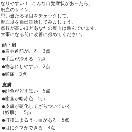
なりやすい！ こんな自覚症状があったら、
瘀血のサイン。
思い当たる項目をチェックして、
瘀血度を自己診断してみましょう。
点数が高いほどあなたの瘀血は進んでいます。
大事になる前に改善に努めてください。
頭・肩
●肩や首筋がこる 3点
●手足が冷える 2点
●物忘れしやすい 2点
●頭痛 3点
皮膚
●顔色がどす黒い 5点
●歯茎が暗赤色 5点
●皮膚が硬化してざらついている
(鮫肌） 5点
●打撲によるうっ血がある 5点
●目にクマができる 3点