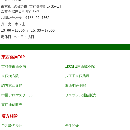
〒180-0004
東京都 武蔵野市 吉祥寺本町1-35-14
吉祥寺七井ビル1階 F-4
お問い合わせ 0422-29-1082
月・火・木～土
10:00～13:00 / 15:00～17:00
定休日 水・日・祝日
東西薬局TOP
吉祥寺東西薬局
IKOSHI東西鍼灸院
東西漢方院
八王子東西薬局
調布東西薬局
東西中医学院
中医アロマスクール
リスブラン通信販売
東西通信販売
漢方相談
ご相談の流れ
先生紹介