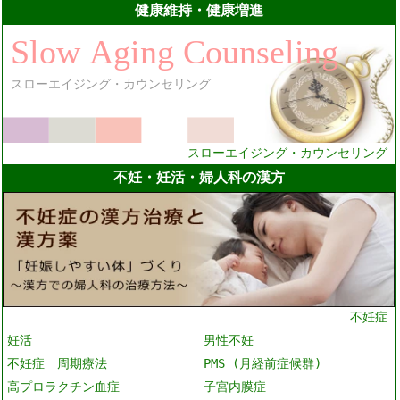
健康維持・健康増進
スローエイジング・カウンセリング
不妊・妊活・婦人科の漢方
不妊症
妊活
男性不妊
不妊症 周期療法
PMS (月経前症候群)
高プロラクチン血症
子宮内膜症