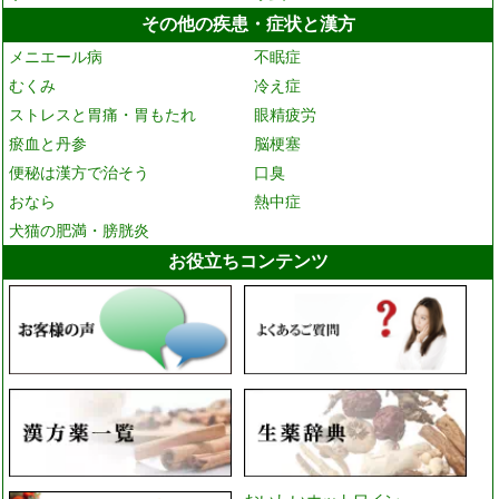
その他の疾患・症状と漢方
メニエール病
不眠症
むくみ
冷え症
ストレスと胃痛・胃もたれ
眼精疲労
瘀血と丹参
脳梗塞
便秘は漢方で治そう
口臭
おなら
熱中症
犬猫の肥満・膀胱炎
お役立ちコンテンツ