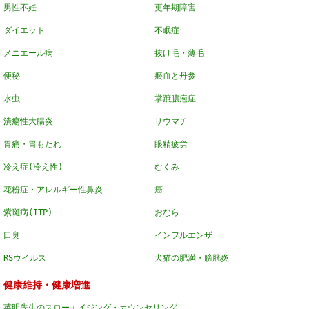
男性不妊
更年期障害
ダイエット
不眠症
メニエール病
抜け毛・薄毛
便秘
瘀血と丹参
水虫
掌蹠膿疱症
潰瘍性大腸炎
リウマチ
胃痛・胃もたれ
眼精疲労
冷え症(冷え性)
むくみ
花粉症・アレルギー性鼻炎
癌
紫斑病(ITP)
おなら
口臭
インフルエンザ
RSウイルス
犬猫の肥満・膀胱炎
健康維持・健康増進
英明先生のスローエイジング・カウンセリング