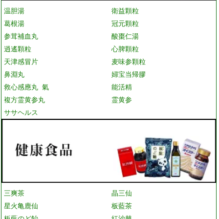
温胆湯
衛益顆粒
葛根湯
冠元顆粒
参茸補血丸
酸棗仁湯
逍遙顆粒
心脾顆粒
天津感冒片
麦味参顆粒
鼻淵丸
婦宝当帰膠
救心感應丸 氣
能活精
複方霊黄参丸
霊黄参
ササヘルス
三爽茶
晶三仙
星火亀鹿仙
板藍茶
板藍のど飴
紅沙棘