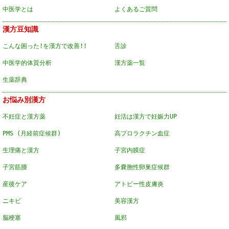
中医学とは
よくあるご質問
漢方豆知識
こんな困った!を漢方で改善!!
舌診
中医学的体質分析
漢方薬一覧
生薬辞典
お悩み別漢方
不妊症と漢方薬
妊活は漢方で妊娠力UP
PMS (月経前症候群)
高プロラクチン血症
生理痛と漢方
子宮内膜症
子宮筋腫
多嚢胞性卵巣症候群
産後ケア
アトピー性皮膚炎
ニキビ
美容漢方
脳梗塞
風邪