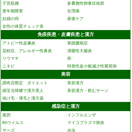
子宮筋腫
多嚢胞性卵巣症候群
更年期障害
生理痛
妊婦の痔
産後ケア
女性の体質チェック表
免疫疾患・皮膚疾患と漢方
アトピー性皮膚炎
掌蹠膿疱症
花粉症、アレルギー性鼻炎
潰瘍性大腸炎
リウマチ
癌
ニキビ
特発性血小板減少性紫斑病
美容
調布店限定 ダイエット
美容漢方
婦宝当帰膠で漢方美人
美容漢方・飲むサージ
抜け毛・薄毛と漢方薬
感染症と漢方
風邪
インフルエンザ
RSウイルス
マイコプラズマ肺炎
サーズ
水虫