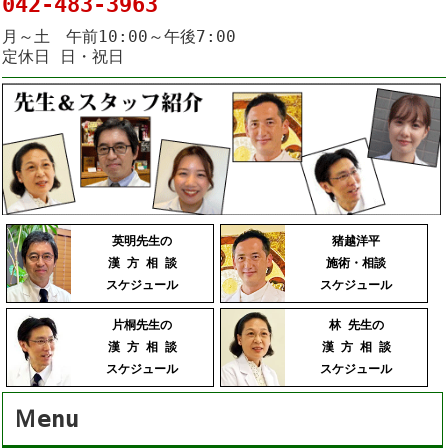
042-483-3963
月～土 午前10:00～午後7:00
定休日 日・祝日
英明先生の
猪越洋平
漢 方 相 談
施術・相談
スケジュール
スケジュール
片桐先生の
林 先生の
漢 方 相 談
漢 方 相 談
スケジュール
スケジュール
Ｍenu