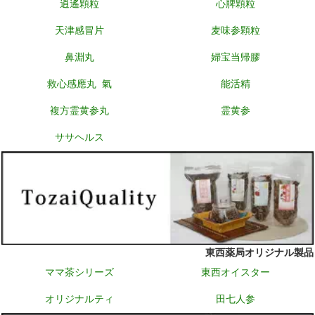
逍遙顆粒
心脾顆粒
天津感冒片
麦味参顆粒
鼻淵丸
婦宝当帰膠
救心感應丸 氣
能活精
複方霊黄参丸
霊黄参
ササヘルス
東西薬局オリジナル製品
ママ茶シリーズ
東西オイスター
オリジナルティ
田七人参