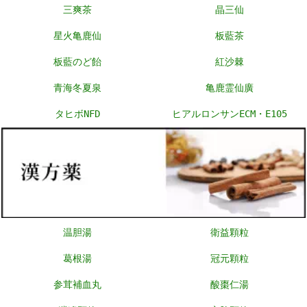
三爽茶
晶三仙
星火亀鹿仙
板藍茶
板藍のど飴
紅沙棘
青海冬夏泉
亀鹿霊仙廣
タヒボNFD
ヒアルロンサンECM・E105
温胆湯
衛益顆粒
葛根湯
冠元顆粒
参茸補血丸
酸棗仁湯