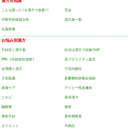
漢方豆知識
こんな困った!を漢方で改善!!
舌診
中医学的体質分析
漢方薬一覧
生薬辞典
お悩み別漢方
不妊症と漢方薬
妊活は漢方で妊娠力UP
PMS (月経前症候群)
高プロラクチン血症
生理痛と漢方
子宮内膜症
子宮筋腫
多嚢胞性卵巣症候群
産後ケア
アトピー性皮膚炎
ニキビ
美容漢方
脳梗塞
風邪
男性不妊
更年期障害
ダイエット
不眠症