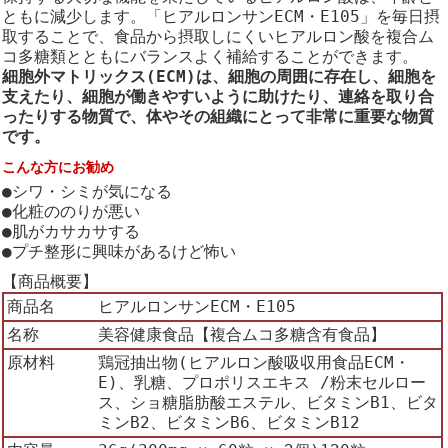
ともに減少します。「ヒアルロンサンECM・E105」を毎日摂
取することで、食品から摂取しにくいヒアルロン酸を複合ム
コ多糖類とともにバランスよく補給することができます。
細胞外マトリックス(ECM)は、細胞の周囲に存在し、細胞を
支えたり、細胞が働きやすいように助けたり、連絡を取り合
ったりする物質で、体やその組織にとって非常に重要な物質
です。
こんな方にお勧め
●シワ・シミが気になる
●化粧ののりが悪い
●肌がカサカサする
●プチ整形に興味があるけど怖い
【商品概要】
商品名
ヒアルロンサンECM・E105
名称
美容健康食品【複合ムコ多糖含有食品】
原材料
鶏冠抽出物(ヒアルロン酸吸収用食品ECM・
E)、乳糖、プロポリスエキス /粉末セルロー
ス、ショ糖脂肪酸エステル、ビタミンB1、ビタ
ミンB2、ビタミンB6、ビタミンB12