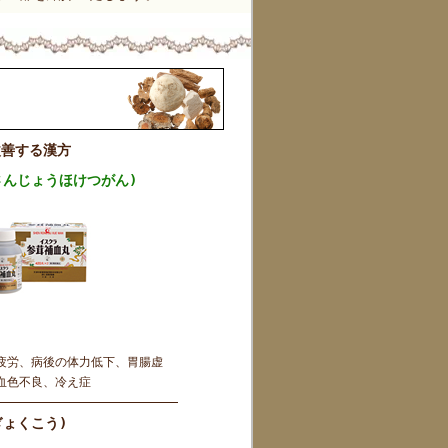
改善する漢方
さんじょうほけつがん)
疲労、病後の体力低下、胃腸虚
血色不良、冷え症
ぎょくこう)