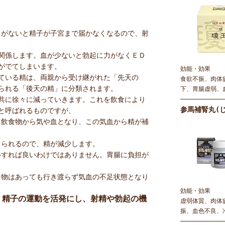
力がないと精子が子宮まで届かなくなるので、射
関係します。血が少ないと勃起に力がなくＥＤ
がでてしまいます。
効能・効果
ている精は、両親から受け継がれた「先天の
食欲不振、肉体
られる「後天の精」に分類されます。
下、胃腸虚弱、
共に徐々に減っていきます。これを飲食により
参馬補腎丸(
と呼ばれるものですが、
く飲食物から気や血となり、この気血から精が補
くられるので、精が減少します。
いすれば良いわけではありません。胃腸に負担が
、物はあっても行き渡らず気血の不足状態となり
効能・効果
、精子の運動を活発にし、射精や勃起の機
虚弱体質、肉体
振、血色不良、