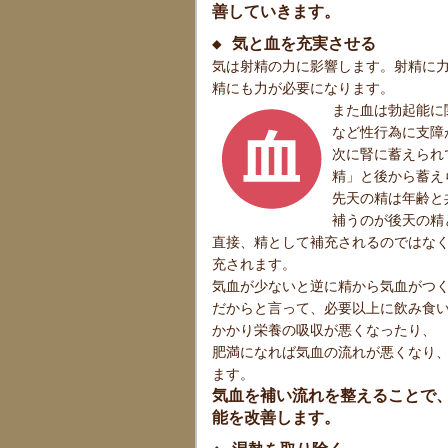
善していきます。
◆ 気と血を充実させる
気は射精の力に影響します。射精に
精にも力が必要になります。
また血は勃起能に
など性行為に支障
次に腎に蓄えられ
精」と後から蓄え
先天の精は年齢と
補うのが後天の精
直接、精として補充されるのではな
充されます。
気血が少ないと逆に精から気血がつ
だからと言って、必要以上に飲み食
かかり栄養の吸収が悪くなったり、
肥満になれば気血の流れが悪くなり
ます。
気血を補い流れを整えることで
能を改善します。