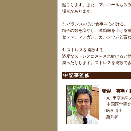
起こります。また、アルコールも飲
場合があります。
3.バランスの良い食事を心がける。
精子の数を増やし、運動率を上げる
セレン、マンガン、カルシウムと言
4.ストレスを発散する
過度なストレスにさらされ続けると
減ったりします。ストレスを発散で
記事監修
猪越 英明(Hi
・元 東京薬科
中国医学研究
・医学博士
・薬剤師