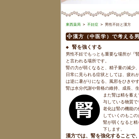
東西薬局
>
不妊症
> 男性不妊と漢方
漢方（中医学）で考える
◆ 腎を強くする
男性不妊でもっとも重要な場所が『腎
と言われる場所です。
腎の力が弱くなると、精子量の減少
日常に見られる症状としては、疲れ
は逆に暑がりになる、風邪をひきや
腎は水分代謝や骨格の維持、成長、
また腎は精を蓄え
与している物質で
老化は腎の機能の
していくのもこの
腎が弱くなると精
下します。
漢方では、腎を強化することで