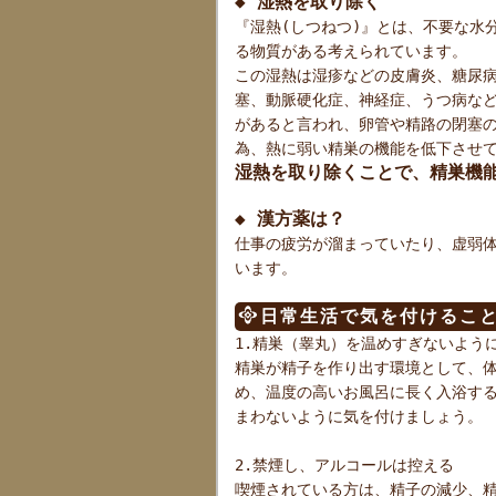
◆ 湿熱を取り除く
『湿熱(しつねつ)』とは、不要な水
る物質がある考えられています。
この湿熱は湿疹などの皮膚炎、糖尿
塞、動脈硬化症、神経症、うつ病な
があると言われ、卵管や精路の閉塞
為、熱に弱い精巣の機能を低下させ
湿熱を取り除くことで、精巣機
◆ 漢方薬は？
仕事の疲労が溜まっていたり、虚弱
います。
日常生活で気を付けるこ
1.精巣（睾丸）を温めすぎないよう
精巣が精子を作り出す環境として、
め、温度の高いお風呂に長く入浴す
まわないように気を付けましょう。
2.禁煙し、アルコールは控える
喫煙されている方は、精子の減少、