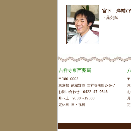
宮下 洋輔(Yo
・薬剤師
吉祥寺東西薬局
〒180-0003
〒
東京都 武蔵野市 吉祥寺南町2-6-7
東
お問い合わせ 0422-47-9646
お
月〜土 9:30〜19:00
月
定休日 日・祝日
定