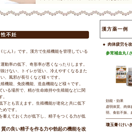
漢方薬一例
男性不妊
◆ 肉体疲労を
(じん)』です。漢方で生殖機能を管理している
参茸補血丸(
、運動率の低下、奇形率が悪くなったりします。
が抜けない、トイレが近い、冷えやすくなるまた
すい、風邪が長引くなど様々です。
生殖機能、免疫機能、造血機能など様々です。
ている場所で、精が生命維持や生殖能などに関
す。
効能・効果
低下とも言えます。生殖機能が老化と共に低下
虚弱体質、肉体
ためです。
弱、食欲不振、
を蓄えておく力が低下し、精子をつくる力が低
瓊玉膏(けい
、質の良い精子を作る力や勃起の機能を改