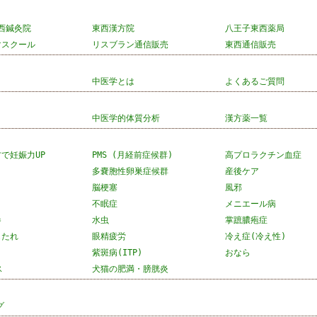
東西鍼灸院
東西漢方院
八王子東西薬局
マスクール
リスブラン通信販売
東西通信販売
中医学とは
よくあるご質問
中医学的体質分析
漢方薬一覧
で妊娠力UP
PMS (月経前症候群)
高プロラクチン血症
多嚢胞性卵巣症候群
産後ケア
脳梗塞
風邪
ト
不眠症
メニエール病
参
水虫
掌蹠膿疱症
もたれ
眼精疲労
冷え症(冷え性)
紫斑病(ITP)
おなら
ス
犬猫の肥満・膀胱炎
グ