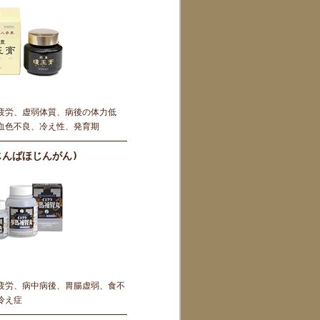
疲労、虚弱体質、病後の体力低
血色不良、冷え性、発育期
じんばほじんがん)
疲労、病中病後、胃腸虚弱、食不
冷え症