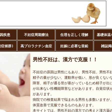
因疾患
不妊症周期療法
生理を正しく理解
基礎体温
前症候群)
高プロラクチン血症
妊娠に必要な亜鉛
雑誌掲
男性不妊は、漢方で克服！！
不妊症の原因は男性にもあり、男性不妊、男性不
精子の量が少ない、運動率が低い、形が良くない
障害、精子が通る管が塞がっているため精子が出
が出来ない性機能障害などがあります。自覚症状
があります。
病院での検査結果で悩まれる男性も多数いますが
体質改善で克服できるものもあります。
本サイトでは、男性不妊の漢方での考えと漢方薬