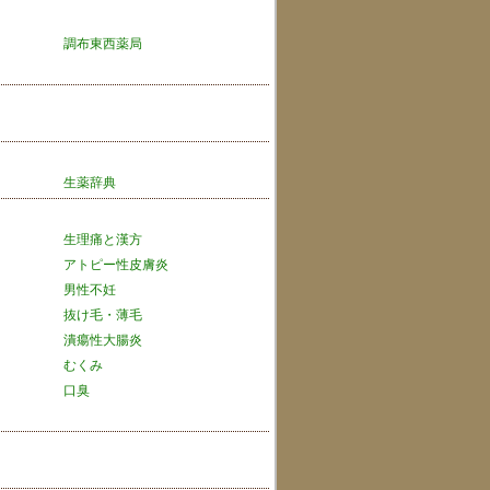
調布東西薬局
生薬辞典
生理痛と漢方
アトピー性皮膚炎
男性不妊
抜け毛・薄毛
潰瘍性大腸炎
むくみ
口臭