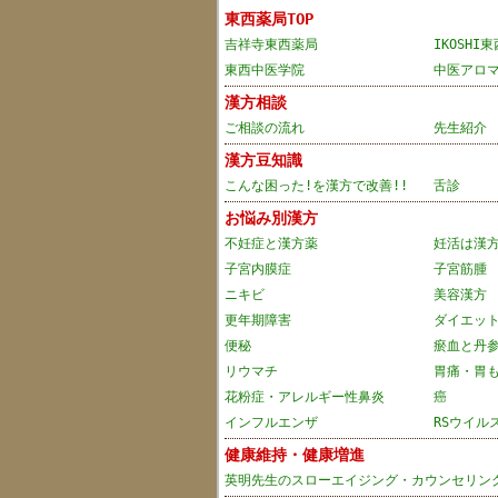
東西薬局TOP
吉祥寺東西薬局
IKOSHI
東西中医学院
中医アロ
漢方相談
ご相談の流れ
先生紹介
漢方豆知識
こんな困った!を漢方で改善!!
舌診
お悩み別漢方
不妊症と漢方薬
妊活は漢方
子宮内膜症
子宮筋腫
ニキビ
美容漢方
更年期障害
ダイエッ
便秘
瘀血と丹
リウマチ
胃痛・胃
花粉症・アレルギー性鼻炎
癌
インフルエンザ
RSウイル
健康維持・健康増進
英明先生のスローエイジング・カウンセリン