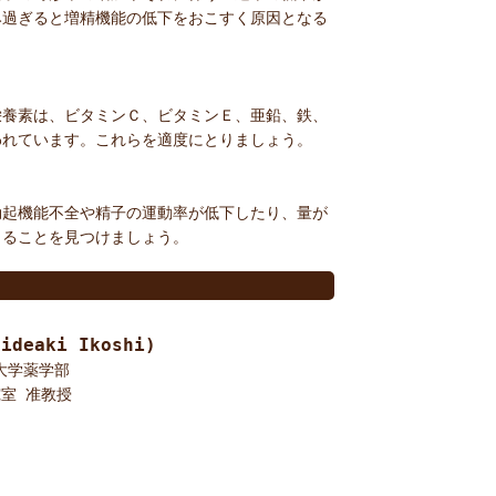
み過ぎると増精機能の低下をおこすく原因となる
栄養素は、ビタミンＣ、ビタミンＥ、亜鉛、鉄、
われています。これらを適度にとりましょう。
勃起機能不全や精子の運動率が低下したり、量が
きることを見つけましょう。
deaki Ikoshi)
大学薬学部
室 准教授