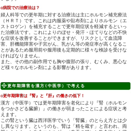
◎病院での治療法は？
婦人科等での更年期に対する治療法は主にホルモン補充療法
（ＨＲＴ）です。これは内服薬や貼布剤によりホルモン（エ
ストロゲン）を補充することで更年期症状を軽減するといっ
た治療法です。これによりのぼせ・発汗・ほてりなどの不快
な症状を改善することができますが、リスクとして血流障
害、肝機能障害や子宮がん、乳がん等の発症率が高くなるこ
とがあるため服用前や服用後も定期的に様々な検診を受けな
ければなりません。
また、その他の副作用でも胸や腹部の張り、むくみ、悪心な
ど様々なホルモン剤による影響があります。
更年期障害を漢方(中医学）で考える
◎更年期障害は『腎』と『肝』の働きの低下！
漢方（中医学）では更年期障害を老化により『腎（ホルモン
をつかさどる臓腑）』の働きが弱まったことによる症状と考
えます。
この腎という臓は西洋医学でいう「腎臓」のとらえ方とは少
し異なります。というのも、腎は「精を蔵す」と言われ、両