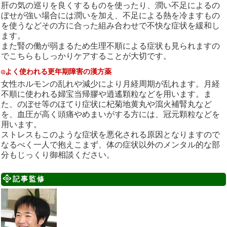
肝の気の巡りを良くするものを使ったり、潤い不足によるの
ぼせが強い場合には潤いを加え、不足による熱を冷ますもの
を使うなどその方に合った組み合わせで不快な症状を緩和し
ます。
また腎の働が弱まるため生理不順による症状も見られますの
でこちらもしっかりケアすることが大切です。
◎よく使われる更年期障害の漢方薬
女性ホルモンの乱れや減少により月経周期が乱れます。月経
不順に使われる婦宝当帰膠や逍遙顆粒などを用います。ま
た、のぼせ等のほてり症状に杞菊地黄丸や瀉火補腎丸など
を、血圧が高く頭痛やめまいがする方には、冠元顆粒などを
用います。
ストレスもこのような症状を悪化される原因となりますので
なるべく一人で抱えこまず、体の症状以外のメンタル的な部
分もじっくり御相談ください。
記事監修