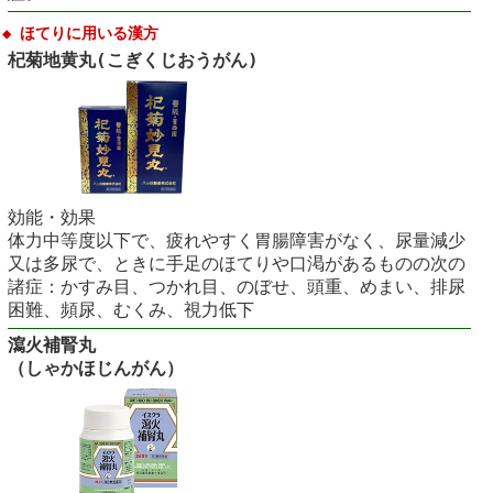
◆ ほてりに用いる漢方
杞菊地黄丸(こぎくじおうがん)
効能・効果
体力中等度以下で、疲れやすく胃腸障害がなく、尿量減少
又は多尿で、ときに手足のほてりや口渇があるものの次の
諸症：かすみ目、つかれ目、のぼせ、頭重、めまい、排尿
困難、頻尿、むくみ、視力低下
瀉火補腎丸
（しゃかほじんがん）