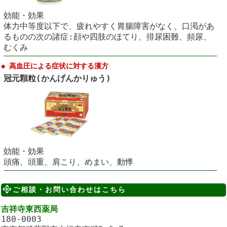
効能・効果
体力中等度以下で、疲れやすく胃腸障害がなく、口渇があ
るものの次の諸症:顔や四肢のほてり、排尿困難、頻尿、
むくみ
◆ 高血圧による症状に対する漢方
冠元顆粒(かんげんかりゅう)
効能・効果
頭痛、頭重、肩こり、めまい、動悸
ご相談・お問い合わせはこちら
吉祥寺東西薬局
180-0003