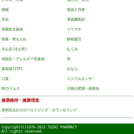
便秘
瘀血と丹参
水虫
掌蹠膿疱症
潰瘍性大腸炎
リウマチ
胃痛・胃もたれ
眼精疲労
冷え症(冷え性)
むくみ
花粉症・アレルギー性鼻炎
癌
紫斑病(ITP)
おなら
口臭
インフルエンザ
RSウイルス
犬猫の肥満・膀胱炎
健康維持・健康増進
英明先生のスローエイジング・カウンセリング
Copyright(C)1976-2023 TOZAI PHARMACY
All rights reserved.