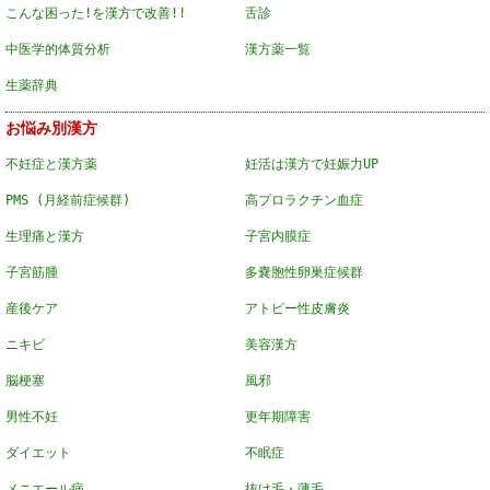
こんな困った!を漢方で改善!!
舌診
中医学的体質分析
漢方薬一覧
生薬辞典
お悩み別漢方
不妊症と漢方薬
妊活は漢方で妊娠力UP
PMS (月経前症候群)
高プロラクチン血症
生理痛と漢方
子宮内膜症
子宮筋腫
多嚢胞性卵巣症候群
産後ケア
アトピー性皮膚炎
ニキビ
美容漢方
脳梗塞
風邪
男性不妊
更年期障害
ダイエット
不眠症
メニエール病
抜け毛・薄毛