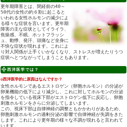
更年期障害とは、閉経前の40～
50代の女性の約６割に起こると
いわれる女性ホルモンの減少によ
る様々な症状を言います。更年期
障害の主な症状としてイライラ、
焦燥感、不眠、ホットフラッシ
ュ、動悸、発汗、頭痛など全身に
不快な症状が現れます。これによ
り対人関係が上手くいかなくなり、ストレスが増えたりうつ
症状へとつながってしまうこともあります。
西洋医学では？
◎西洋医学的に原因はなんですか？
女性ホルモンであるエストロゲン（卵胞ホルモン）の分泌が
卵巣機能の低下により減少し、これに対してホルモンの分泌
を指令している視床下部がエストロゲン低下に反応し、卵胞
刺激ホルモンをさらに分泌してしまいます。
この、視床下部は自律神経の調整ともかかわりがあるため、
卵胞刺激ホルモンの過剰分泌の影響で自律神経が失調をきた
します。これにより更年期の様々な不調が現れると言われて
います。