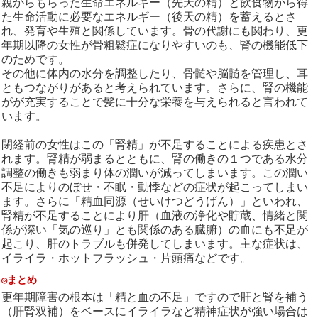
親からもらった生命エネルギー（先天の精）と飲食物から得
た生命活動に必要なエネルギー（後天の精）を蓄えるとさ
れ、発育や生殖と関係しています。骨の代謝にも関わり、更
年期以降の女性が骨粗鬆症になりやすいのも、腎の機能低下
のためです。
その他に体内の水分を調整したり、骨髄や脳髄を管理し、耳
ともつながりがあると考えられています。さらに、腎の機能
がが充実することで髪に十分な栄養を与えられると言われて
います。
閉経前の女性はこの「腎精」が不足することによる疾患とさ
れます。腎精が弱まるとともに、腎の働きの１つである水分
調整の働きも弱まり体の潤いが減ってしまいます。この潤い
不足によりのぼせ・不眠・動悸などの症状が起こってしまい
ます。さらに「精血同源（せいけつどうげん）」といわれ、
腎精が不足することにより肝（血液の浄化や貯蔵、情緒と関
係が深い「気の巡り」とも関係のある臓腑）の血にも不足が
起こり、肝のトラブルも併発してしまいます。主な症状は、
イライラ・ホットフラッシュ・片頭痛などです。
◎まとめ
更年期障害の根本は「精と血の不足」ですので肝と腎を補う
（肝腎双補）をベースにイライラなど精神症状が強い場合は