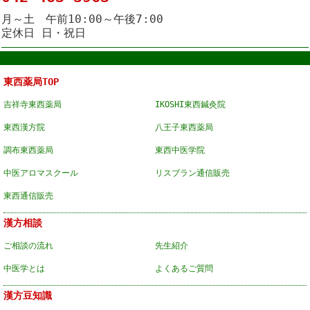
月～土 午前10:00～午後7:00
定休日 日・祝日
東西薬局TOP
吉祥寺東西薬局
IKOSHI東西鍼灸院
東西漢方院
八王子東西薬局
調布東西薬局
東西中医学院
中医アロマスクール
リスブラン通信販売
東西通信販売
漢方相談
ご相談の流れ
先生紹介
中医学とは
よくあるご質問
漢方豆知識