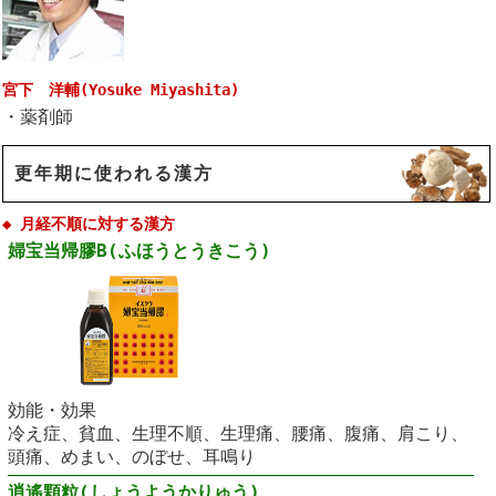
宮下 洋輔(Yosuke Miyashita)
・薬剤師
更年期に使われる漢方
◆ 月経不順に対する漢方
婦宝当帰膠B(ふほうとうきこう)
効能・効果
冷え症、貧血、生理不順、生理痛、腰痛、腹痛、肩こり、
頭痛、めまい、のぼせ、耳鳴り
逍遙顆粒(しょうようかりゅう)