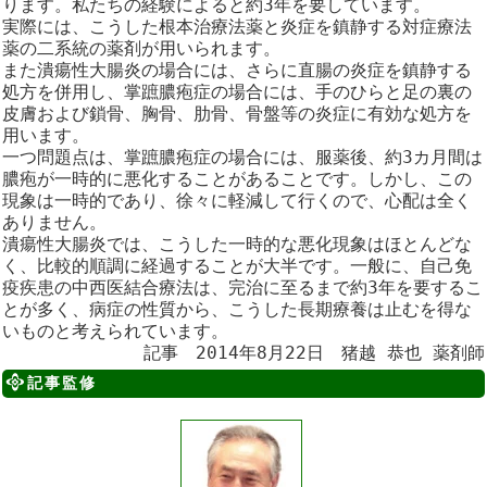
ります。私たちの経験によると約3年を要しています。
実際には、こうした根本治療法薬と炎症を鎮静する対症療法
薬の二系統の薬剤が用いられます。
また潰瘍性大腸炎の場合には、さらに直腸の炎症を鎮静する
処方を併用し、掌蹠膿疱症の場合には、手のひらと足の裏の
皮膚および鎖骨、胸骨、肋骨、骨盤等の炎症に有効な処方を
用います。
一つ問題点は、掌蹠膿疱症の場合には、服薬後、約3カ月間は
膿疱が一時的に悪化することがあることです。しかし、この
現象は一時的であり、徐々に軽減して行くので、心配は全く
ありません。
潰瘍性大腸炎では、こうした一時的な悪化現象はほとんどな
く、比較的順調に経過することが大半です。一般に、自己免
疫疾患の中西医結合療法は、完治に至るまで約3年を要するこ
とが多く、病症の性質から、こうした長期療養は止むを得な
いものと考えられています。
記事 2014年8月22日 猪越 恭也 薬剤師
記事監修