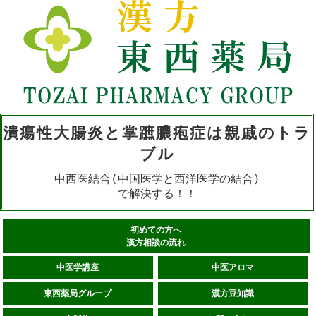
潰瘍性大腸炎と掌蹠膿疱症は親戚のトラ
ブル
中西医結合(中国医学と西洋医学の結合)
で解決する！！
初めての方へ
漢方相談の流れ
中医学講座
中医アロマ
東西薬局グループ
漢方豆知識