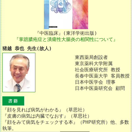
『中医臨床』(東洋学術出版)
『掌蹠膿疱症と潰瘍性大腸炎の相関性について』
猪越 恭也 先生(故人)
東西薬局創設者
東京薬科大学附属
社会医療研究所 教授
長春中医薬大学 客員教授
日本中医学会 理事
日本中医薬研究会 顧問
『顔を見れば病気がわかる』（草思社）
『皮膚の病気は内臓でなおす』（草思社）
『顔をみて病気をチェックする本』（PHP研究所）他、多数
執筆。