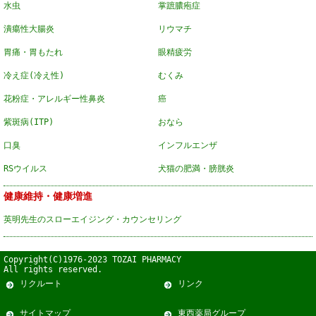
水虫
掌蹠膿疱症
潰瘍性大腸炎
リウマチ
胃痛・胃もたれ
眼精疲労
冷え症(冷え性)
むくみ
花粉症・アレルギー性鼻炎
癌
紫斑病(ITP)
おなら
口臭
インフルエンザ
RSウイルス
犬猫の肥満・膀胱炎
健康維持・健康増進
英明先生のスローエイジング・カウンセリング
Copyright(C)1976-2023 TOZAI PHARMACY
All rights reserved.
リクルート
リンク
サイトマップ
東西薬局グループ