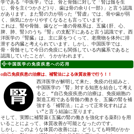
学である『中医学』では、骨と骨髄に対して「腎は髄を生
じ、骨を主(つかさど)り、歯は骨の余り(一部)」と言う認識
があります。また腎の力が弱った『腎虚』では、骨や歯が弱
く、病気にかかりやすくなるとも言っています。
これは、腎や骨髄、歯など一連の骨格系は、五臓(肝、心、
脾、肺、腎)のうち『腎』の支配下にあると言う認識です。西
洋医学の『腎臓』は、主に尿をつくって、老廃物を体外に排
泄する内臓と考えられています。しかし、中国医学では、
骨・骨髄そして今日の免疫にも関係している内臓系であると
認識していたことが、うかがわれます。
中国医学の免疫疾患への応用
◎自己免疫疾患の治療は、補腎法による体質改善で行う！！
西洋医学が解明して来た、免疫の仕組みと、
中国医学の「腎」対する知恵を結合して考え
ると、“自己免疫疾患の治療は、免疫細胞の
製造工程である骨髄の働きを、五臓の腎を補
強する「補腎法」によって正常化すればよ
い”と言う結論に至ります。
そして、実際に補腎薬(五臓の腎の働きを強化する薬剤)を用
いることによって、体質改善が可能となったのです。
しかし、このような体質の改善には、どうしても時間がかか