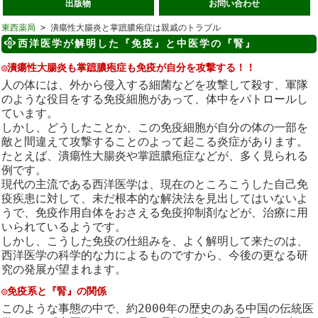
出版物
お問い合わせ
東西薬局
> 潰瘍性大腸炎と掌蹠膿疱症は親戚のトラブル
西洋医学が解明した『免疫』と中医学の『腎』
◎潰瘍性大腸炎も掌蹠膿疱症も免疫が自分を攻撃する！！
人の体には、外から侵入する細菌などを攻撃して殺す、軍隊
のような役目をする免疫細胞があって、体中をパトロールし
ています。
しかし、どうしたことか、この免疫細胞が自分の体の一部を
敵と間違えて攻撃することのよって起こる炎症があります。
たとえば、潰瘍性大腸炎や掌蹠膿疱症などが、多く見られる
例です。
現代の主流である西洋医学は、現在のところこうした自己免
疫疾患に対して、未だ根本的な解決法を見出してはいないよ
うで、免疫作用自体をおさえる免疫抑制剤などが、治療に用
いられているようです。
しかし、こうした免疫の仕組みを、よく解明して来たのは、
西洋医学の科学的な力によるものですから、今後の更なる研
究の発展が望まれます。
◎免疫系と『腎』の関係
このような事態の中で、約2000年の歴史のある中国の伝統医