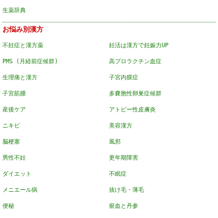
生薬辞典
お悩み別漢方
不妊症と漢方薬
妊活は漢方で妊娠力UP
PMS (月経前症候群)
高プロラクチン血症
生理痛と漢方
子宮内膜症
子宮筋腫
多嚢胞性卵巣症候群
産後ケア
アトピー性皮膚炎
ニキビ
美容漢方
脳梗塞
風邪
男性不妊
更年期障害
ダイエット
不眠症
メニエール病
抜け毛・薄毛
便秘
瘀血と丹参