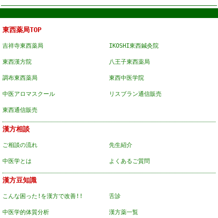
東西薬局TOP
吉祥寺東西薬局
IKOSHI東西鍼灸院
東西漢方院
八王子東西薬局
調布東西薬局
東西中医学院
中医アロマスクール
リスブラン通信販売
東西通信販売
漢方相談
ご相談の流れ
先生紹介
中医学とは
よくあるご質問
漢方豆知識
こんな困った!を漢方で改善!!
舌診
中医学的体質分析
漢方薬一覧