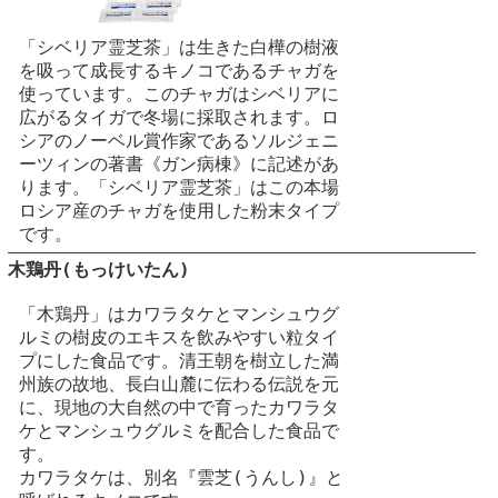
「シベリア霊芝茶」は生きた白樺の樹液
を吸って成長するキノコであるチャガを
使っています。このチャガはシベリアに
広がるタイガで冬場に採取されます。ロ
シアのノーベル賞作家であるソルジェニ
ーツィンの著書《ガン病棟》に記述があ
ります。「シベリア霊芝茶」はこの本場
ロシア産のチャガを使用した粉末タイプ
です。
木鶏丹(もっけいたん)
「木鶏丹」はカワラタケとマンシュウグ
ルミの樹皮のエキスを飲みやすい粒タイ
プにした食品です。清王朝を樹立した満
州族の故地、長白山麓に伝わる伝説を元
に、現地の大自然の中で育ったカワラタ
ケとマンシュウグルミを配合した食品で
す。
カワラタケは、別名『雲芝(うんし)』と