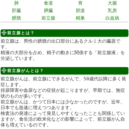
肺
食道
胃
大腸
肝臓
膵臓
胆道
乳房
膀胱
前立腺
精巣
白血病
前立腺とは？
前立腺は、男性の膀胱の出口部分にあるクルミ大の臓器で
す。
精液の大部分を占め、精子の動きに関係する「前立腺液」を
分泌しています。
前立腺がんとは？
前立腺がんは、前立腺にできるがんで、50歳代以降に多く発
症します。
排尿障害や血尿などの症状が起こりますが、早期では、無症
状のものが多いです。
前立腺がんは、かつて日本には少なかったのですが、近年、
日本でも急速に増えつつあります。
検査法の発達によって発見しやすくなったことも関係してい
ますが、食生活の欧米化などの影響によって、前立腺がん自
体も増えているのです。