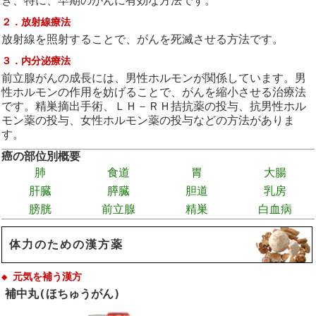
き、特に、早期のがんに有効な方法です。
２．放射線療法
放射線を照射することで、がんを死滅させる方法です。
３．内分泌療法
前立腺がんの成長には、男性ホルモンが関係しています。男
性ホルモンの作用を妨げることで、がんを縮小させる治療法
です。精巣摘出手術、ＬＨ－ＲＨ拮抗薬の投与、抗男性ホル
モン薬の投与、女性ホルモン薬の投与などの方法がありま
す。
癌の部位別概要
肺
食道
胃
大腸
肝臓
膵臓
胆道
乳房
膀胱
前立腺
精巣
白血病
体力のための漢方薬
◆ 元気を補う漢方
補中丸(ほちゅうがん)