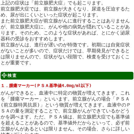
上記の症状は「前立腺肥大症」でも起こります。
前立腺肥大症では、前立腺が大きくなり、尿道を圧迫するた
め、尿が出にくいといった症状が起こります。
また前立腺肥大症が前立腺がんに進行することはありません
が、前立腺肥大症に、がんや他の病気が隠れていることがあ
ります。そのため、このような症状があれば、とにかく泌尿
器科の受診をおすすめします。
前立腺がんは、進行が遅いのが特徴です。初期には自覚症状
がないことが多いので、症状だけでは、早期発見ができると
は限りませんので、症状がない段階で、検査を受けておくこ
とが重要です。
検査
１．腫瘍マーカー(ＰＳＡ基準値4.0ng/ml以下)
がんができると、血液中に特定の物質が増えてきます。これ
を「腫瘍マーカー」といいます。前立腺がんの場合「ＰＳＡ
(前立腺特異抗原)」という物質が増えてきます。血液中のＰ
ＳＡの量を測定することで、前立腺がんができているかどう
かを調べます。ただ、ＰＳＡ値は、前立腺肥大症でも基準値
を超えることがあるので、基準値外だからといって、必ず前
立腺がんがあるといは限りません。その場合、さらに詳しい