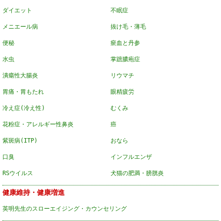
ダイエット
不眠症
メニエール病
抜け毛・薄毛
便秘
瘀血と丹参
水虫
掌蹠膿疱症
潰瘍性大腸炎
リウマチ
胃痛・胃もたれ
眼精疲労
冷え症(冷え性)
むくみ
花粉症・アレルギー性鼻炎
癌
紫斑病(ITP)
おなら
口臭
インフルエンザ
RSウイルス
犬猫の肥満・膀胱炎
健康維持・健康増進
英明先生のスローエイジング・カウンセリング