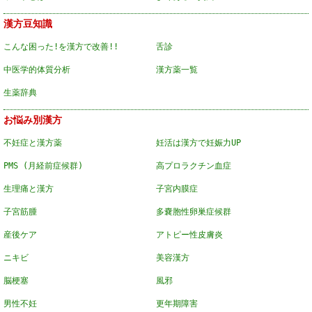
漢方豆知識
こんな困った!を漢方で改善!!
舌診
中医学的体質分析
漢方薬一覧
生薬辞典
お悩み別漢方
不妊症と漢方薬
妊活は漢方で妊娠力UP
PMS (月経前症候群)
高プロラクチン血症
生理痛と漢方
子宮内膜症
子宮筋腫
多嚢胞性卵巣症候群
産後ケア
アトピー性皮膚炎
ニキビ
美容漢方
脳梗塞
風邪
男性不妊
更年期障害