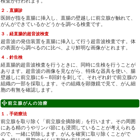
検査が行われます。
２．直腸診
医師が指を直腸に挿入し、直腸の壁越しに前立腺が触れて、
がんができているかどうかを調べる検査です。
３．経直腸的超音波検査
超音波の発信装置を直腸に挿入して行う超音波検査です。体
の表面から調べるのに比べ、より鮮明な画像がとれます。
４．針生検
経直腸的超音波検査を行うときに、同時に生検を行うことが
あります。超音波の画像を見ながら、特殊な器具を使い、腸
壁越しに前立腺に6～8回針を刺して、それぞれ針で前立腺の
組織の一部を採取します。その組織を顕微鏡で見て、がん細
胞の有無を確認します。
前立腺がんの治療
１．手術療法
前立腺を取り除く「前立腺全摘除術」を行います。その周囲
にある精のうやリンパ節にも浸潤していることが考えられる
ので、一緒に切除します。がんを確実に取り除くことがで