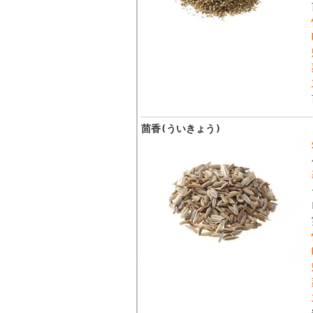
茴香(ういきょう)