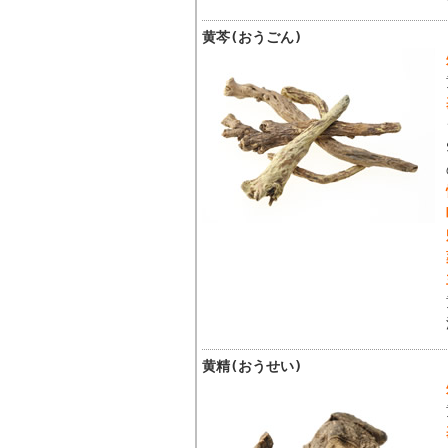
黄芩(おうごん)
黄精(おうせい)