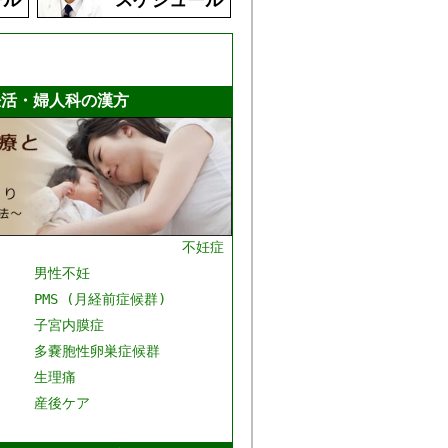
妊活・婦人科の漢方
不妊症
男性不妊
PMS (月経前症候群)
子宮内膜症
多嚢胞性卵巣症候群
生理痛
産後ケア