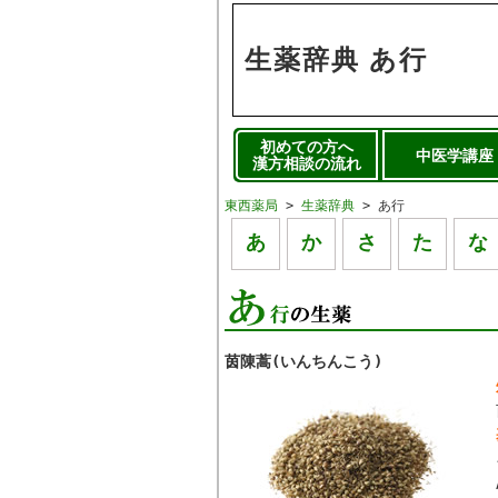
生薬辞典 あ行
初めての方へ
中医学講座
漢方相談の流れ
東西薬局
>
生薬辞典
> あ行
あ
か
さ
た
な
茵陳蒿(いんちんこう)