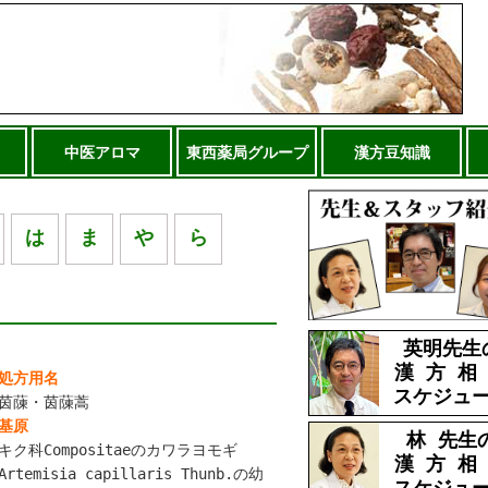
中医アロマ
東西薬局グループ
漢方豆知識
は
ま
や
ら
英明先生
漢 方 相
処方用名
スケジュ
茵蔯・茵蔯蒿
基原
林 先生
キク科Compositaeのカワラヨモギ
漢 方 相
Artemisia capillaris Thunb.の幼
スケジュ