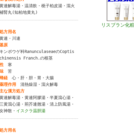
黄連解毒湯・温清飲・梔子柏皮湯・瀉火
補腎丸(知柏地黄丸)
リスブラン化
処方用名
黄連・川連
基原
キンポウゲ科RanunculaseaeのCoptis
chinensis Franch.の根茎
性
寒
味
苦
帰経
心・肝・胆・胃・大腸
薬理作用
清熱燥湿・瀉火解毒
主な漢方処方
黄連解毒湯・黄連阿膠湯・半夏瀉心湯・
三黄瀉心湯・荊芥連翹湯・清上防風湯・
女神散・
イスクラ温胆湯
処方用名