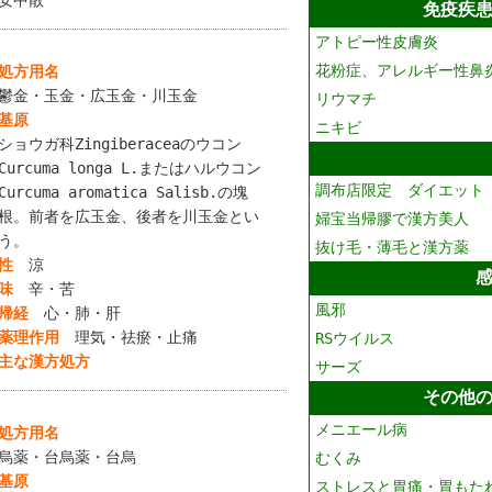
安中散
免疫疾
アトピー性皮膚炎
花粉症、アレルギー性鼻
処方用名
鬱金・玉金・広玉金・川玉金
リウマチ
基原
ニキビ
ショウガ科Zingiberaceaのウコン
Curcuma longa L.またはハルウコン
調布店限定 ダイエット
Curcuma aromatica Salisb.の塊
根。前者を広玉金、後者を川玉金とい
婦宝当帰膠で漢方美人
う。
抜け毛・薄毛と漢方薬
性
涼
味
辛・苦
風邪
帰経
心・肺・肝
薬理作用
理気・祛瘀・止痛
RSウイルス
主な漢方処方
サーズ
その他
メニエール病
処方用名
烏薬・台烏薬・台烏
むくみ
基原
ストレスと胃痛・胃もた