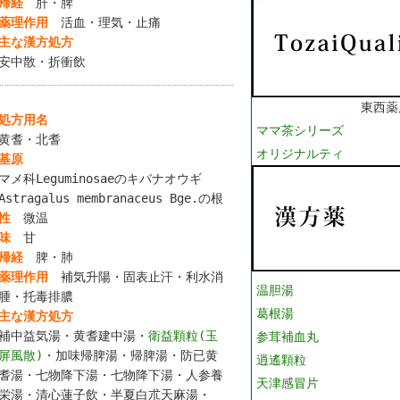
帰経
肝・脾
薬理作用
活血・理気・止痛
主な漢方処方
安中散・折衝飲
東西薬
処方用名
ママ茶シリーズ
黄耆・北耆
オリジナルティ
基原
マメ科Leguminosaeのキバナオウギ
Astragalus membranaceus Bge.の根
性
微温
味
甘
帰経
脾・肺
薬理作用
補気升陽・固表止汗・利水消
温胆湯
腫・托毒排膿
葛根湯
主な漢方処方
補中益気湯・黄耆建中湯・
衛益顆粒(玉
参茸補血丸
屏風散)
・加味帰脾湯・帰脾湯・防已黄
逍遙顆粒
耆湯・七物降下湯・七物降下湯・人参養
天津感冒片
栄湯・清心蓮子飲・半夏白朮天麻湯・