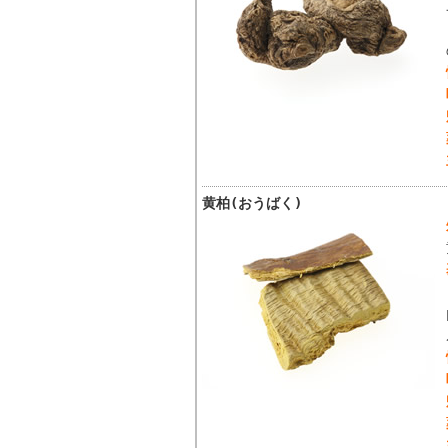
黄柏(おうばく)