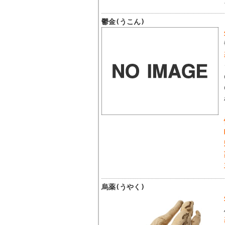
鬱金(うこん)
烏薬(うやく)