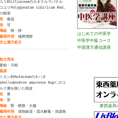
ユリ科Liliaceaeのカギクルマバナル
コユリPolygonatum sibiricum Red.
の根茎
性
微温
味
甘
帰経
脾・肺
はじめての中医学
薬理作用
補脾潤肺
中医学中級コース
主な漢方処方
中国漢方通信講座
処方用名
黄柏・川柏
基原
ミカン科Rutaceaeのキハダ
phellodendron amurense Rupr.のコ
ルク層を除いた樹皮
性
寒
味
苦
東西薬局
帰経
腎・膀胱・大腸
薬理作用
清熱燥湿・瀉火解毒・清虚熱
主な漢方処方