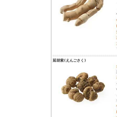
延胡索(えんごさく)