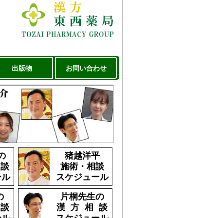
出版物
お問い合わせ
の
猪越洋平
 談
施術・相談
ール
スケジュール
の
片桐先生の
 談
漢 方 相 談
ール
スケジュール