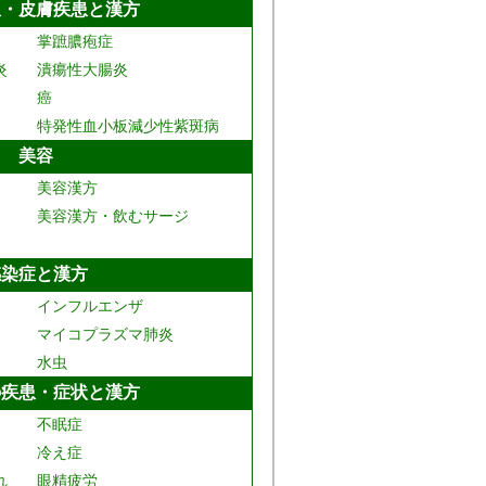
患・皮膚疾患と漢方
掌蹠膿疱症
炎
潰瘍性大腸炎
癌
特発性血小板減少性紫斑病
美容
美容漢方
美容漢方・飲むサージ
感染症と漢方
インフルエンザ
マイコプラズマ肺炎
水虫
の疾患・症状と漢方
不眠症
冷え症
れ
眼精疲労