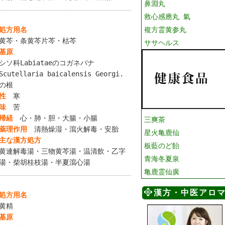
鼻淵丸
救心感應丸 氣
処方用名
複方霊黄参丸
黄芩・条黄芩片芩・枯芩
ササヘルス
基原
シソ科Labiataeのコガネバナ
Scutellaria baicalensis Georgi.
の根
性
寒
味
苦
帰経
心・肺・胆・大腸・小腸
三爽茶
薬理作用
清熱燥湿・瀉火解毒・安胎
星火亀鹿仙
主な漢方処方
板藍のど飴
黄連解毒湯・三物黄芩湯・温清飲・乙字
青海冬夏泉
湯・柴胡桂枝湯・半夏瀉心湯
亀鹿霊仙廣
漢方・中医アロ
処方用名
黄精
基原