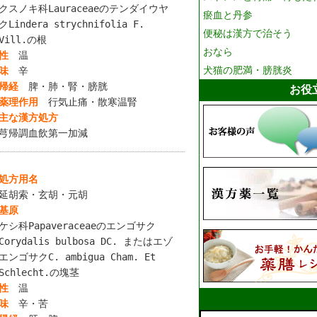
クスノキ科Lauraceaeのテンダイウヤ
瘀血と丹参
クLindera strychnifolia F.
便秘は漢方で治そう
Vill.の根
おなら
性
温
犬猫の肥満・膀胱炎
味
辛
帰経
脾・肺・腎・膀胱
お役
薬理作用
行気止痛・散寒温腎
主な漢方処方
芎帰調血飲第一加減
処方用名
延胡索・玄胡・元胡
基原
ケシ科Papaveraceaeのエンゴサク
Corydalis bulbosa DC. またはエゾ
エンゴサクC. ambigua Cham. Et
Schlecht.の塊茎
性
温
味
辛・苦