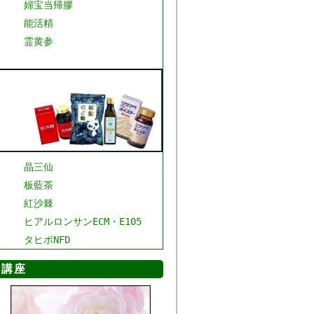
婦宝当帰膠
能活精
霊黄参
晶三仙
板藍茶
紅沙棘
ヒアルロンサンECM・E105
タヒボNFD
マ講座