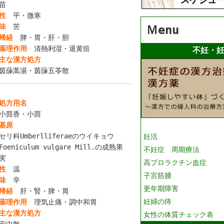
苗
性
平・微寒
味
苦
Ｍenu
帰経
脾・胃・肝・胆
薬理作用
清熱利湿・退黄疽
不妊・
主な漢方処方
茵蔯蒿湯・茵蔯五苓散
処方用名
小茴香・小茴
基原
セリ科Umberlliferaeのウイキョウ
妊活
Foeniculum vulgare Mill.の成熟果
不妊症 周期療法
実
高プロラクチン血症
性
温
子宮筋腫
味
辛
更年期障害
帰経
肝・腎・脾・胃
妊婦の痔
薬理作用
理気止痛・調中和胃
主な漢方処方
女性の体質チェック表