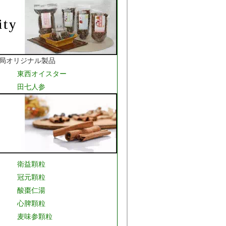
局オリジナル製品
東西オイスター
田七人参
衛益顆粒
冠元顆粒
酸棗仁湯
心脾顆粒
麦味参顆粒