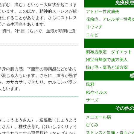
免疫疾
黒ずむ、痛む」という三大症状が起こりま
ています。このほか、精神的ストレスが続
アトピー性皮膚炎
発生することがあります。さらにストレス
花粉症、アレルギー性鼻
起こる生理痛もあります。
リウマチ
、初日、2日目〈らいで、血液が順調に流
ニキビ
。
調布店限定 ダイエット
婦宝当帰膠で漢方美人
抜け毛・薄毛と漢方薬
半身の脱力感、下腹部の膨満感などがあり
が混じる人もいます。さらに、血液が黒ず
み、カサカサしできたり、ホルモンバラン
風邪
人もいます。
RSウイルス
サーズ
その他
メニエール病
みしょうようさん）、逍遙散（しょうよう
むくみ
くさん）、桂枝茯苓丸（けいしぶくりょう
ストレスと胃痛・胃もた
をサラサラにする冠元顆粒（かんげんかり