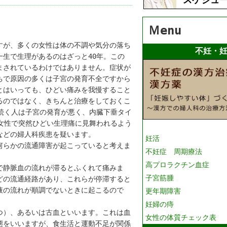
Ｍenu
すが、多くの女性は体の不調や気分の落ち
不妊・
生で生理があるのはざっと40年。この
まされているわけではありません。症状が
ちで原因の多くは子宮の発育不全ですから
とはいっても、ひどい痛みを我慢すること
るのではなく、きちんと治療をしておくこ
が続く人は子宮の発育が悪く、内臓下垂タイ
の女性で突然ひどい生理痛に見舞われるよう
などの婦人科疾患を疑います。
妊活
何らかの流通障害が起こっていると考えま
不妊症 周期療法
高プロラクチン血症
で静脈血の流れが滞るとふくれて痛みま
子宮筋腫
どの流通経路があり、これらが停滞すると
液の流れが順調でないときに起こるので
更年期障害
妊婦の痔
つ）、あるいは古血といいます。これは血
女性の体質チェック表
態をいいますが、食生活と運動不足が関係