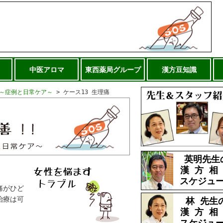
中医アロマ
東西薬局グループ
漢方豆知識
～症例と日常ケア～
>
ケース13 生理痛
英明先生
漢 方 相
スケジュ
痛がひど
治療は可
林 先生
漢 方 相
スケジュ