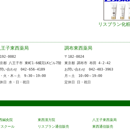
リスブラン化
八王子東西薬局
調布東西薬局
192-0082
〒182-0024
京都 八王子市 東町1-6橘完LKビル7階
東京都 調布市 布田 4-2-42
問い合わせ 042-656-4189
お問い合わせ 042-483-3963
・火・木～土 9:30～19:00
月～土 10:00～19:00
休日 水・日・祝日
定休日 日・祝日
東西鍼灸院
東西漢方院
八王子東西薬局
マスクール
リスブラン通信販売
東西通信販売