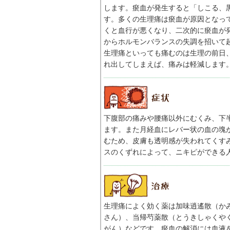
します。瘀血が発生すると「しこる、
す。多くの生理痛は瘀血が原因となっ
くと血行が悪くなり、二次的に瘀血が
からホルモンバランスの失調を招いて
生理痛といっても痛むのは生理の前日
れ出してしまえば、痛みは軽減します
下腹部の痛みや腰痛以外にむくみ、下
ます。また月経血にレバー状の血の塊
むため、皮膚も透明感が失われてくす
スのくずれによって、ニキピができる
生理痛によく効く薬は加味逍遙散（か
さん）、当帰芍薬散（とうきしゃくや
がん）などです。瘀血の解消には血液