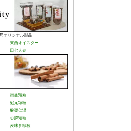
局オリジナル製品
東西オイスター
田七人参
衛益顆粒
冠元顆粒
酸棗仁湯
心脾顆粒
麦味参顆粒