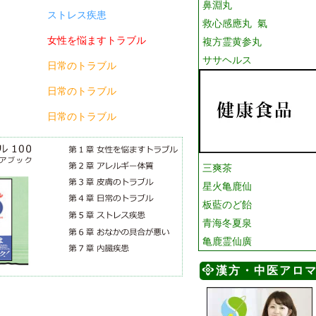
鼻淵丸
ストレス疾患
救心感應丸 氣
女性を悩ますトラブル
複方霊黄参丸
ササヘルス
日常のトラブル
日常のトラブル
日常のトラブル
三爽茶
星火亀鹿仙
板藍のど飴
青海冬夏泉
亀鹿霊仙廣
漢方・中医アロ