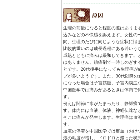
生理の前後になると程度の差はありま
込みなどの不快感を訴えます。女性の一
間、生理のたびに同じような症状に悩
比較的重いのは成長過程にある若いう
成熟とともに痛みは緩和してきます。
はありません。鎮痛剤で一時しのぎす
とです。20代後半になっても生理痛
プが多いようです。また、30代以降
になった場合は子宮筋腫、子宮内膜症
中国医学では痛みがあるときは体内で
す。
例えば関節に水がたまったり、静脈瘤
す。体内には血液、体液、神経伝達な
そこに痛みが発生します。生理痛は血
す。
血液の停滞を中国医学では瘀血（おけ
液の粘度が増し、ドロドロと滞った状