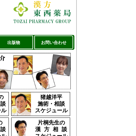
出版物
お問い合わせ
の
猪越洋平
 談
施術・相談
ール
スケジュール
の
片桐先生の
 談
漢 方 相 談
ール
スケジュール