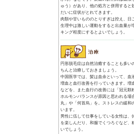
ゅう）があり、他の処方と併用すると
だいに症状がとれてきます。
肉類や甘いもののとりすぎは控え、日
生理中は激しい運動をすると出血量が
キング程度にするとよいでしょう。
円形脱毛症は自然治癒することも多い
ちんと治療しておきましょう。
中国医学では、髪は血余といって、血
増血と血行改善を行っていきます。増
などを、また血行の改善には「冠元顆
ホルモンバランスが原因と思われる場
丸」や「何首烏」を。ストレスの緩和
います。
男性に伍して仕事をしている女性は、
を楽しんだり、和服でくつろぐなど、
いでしょう。