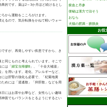
効果的です。薬は2～3か月ほど続けるとし
瘀血と丹参
便秘は漢方で治そう
ごろから運動をこころがけます。
おなら
増えるので、気分転換をかねて軽いウォー
犬猫の肥満・膀胱炎
お役
のですが、再発しやすい疾患ですから、き
液と同じものと考えられています。そこで
血には「
婦宝当帰膠B
」、「十全大補湯」
粒」を用います。老化、アレルギーなど、
合には肝腎の強化も必要で、「杞菊地黄
のためには「逍遙散」「抑肝散」などを用
休日にはお茶やお華など、女性らしい趣味
精神面でもバランスをとるようにするとい