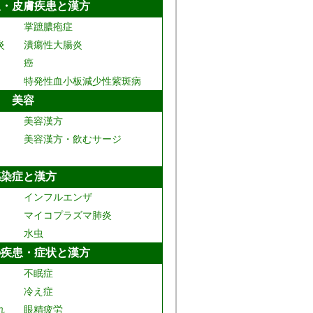
患・皮膚疾患と漢方
掌蹠膿疱症
炎
潰瘍性大腸炎
癌
特発性血小板減少性紫斑病
美容
美容漢方
美容漢方・飲むサージ
感染症と漢方
インフルエンザ
マイコプラズマ肺炎
水虫
の疾患・症状と漢方
不眠症
冷え症
れ
眼精疲労