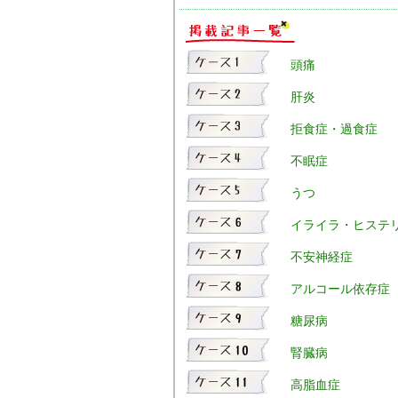
頭痛
肝炎
拒食症・過食症
不眠症
うつ
イライラ・ヒステ
不安神経症
アルコール依存症
糖尿病
腎臓病
高脂血症