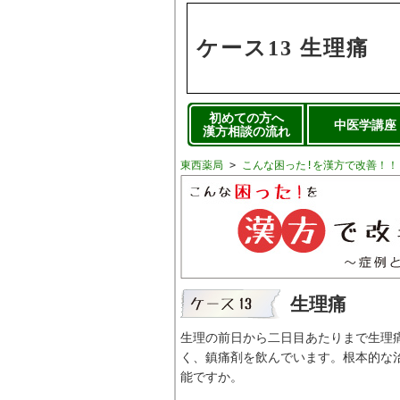
ケース13 生理痛
初めての方へ
中医学講座
漢方相談の流れ
東西薬局
>
こんな困った!を漢方で改善！！
生理痛
生理の前日から二日目あたりまで生理
く、鎮痛剤を飲んでいます。根本的な
能ですか。