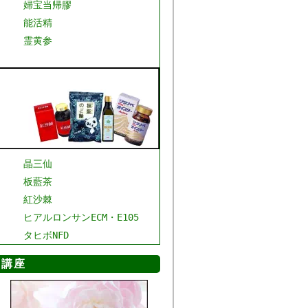
婦宝当帰膠
能活精
霊黄参
晶三仙
板藍茶
紅沙棘
ヒアルロンサンECM・E105
タヒボNFD
マ講座