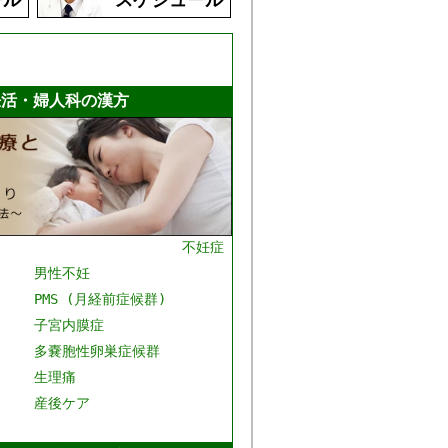
妊活・婦人科の漢方
不妊症
男性不妊
PMS (月経前症候群)
子宮内膜症
多嚢胞性卵巣症候群
生理痛
産後ケア